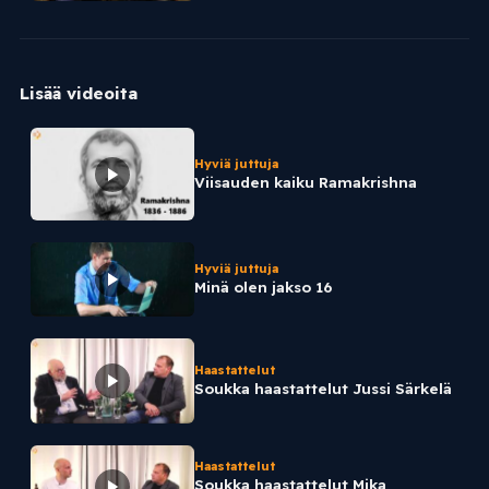
Lisää videoita
Hyviä juttuja
Viisauden kaiku Ramakrishna
Hyviä juttuja
Minä olen jakso 16
Haastattelut
Soukka haastattelut Jussi Särkelä
Haastattelut
Soukka haastattelut Mika