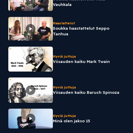
Vauhkala
Haastattelut
Soukka haastattelut Seppo
Tanhua
Hyviä juttuja
Viisauden kaiku Mark Twain
Hyviä juttuja
Viisauden kaiku Baruch Spinoza
Hyviä juttuja
Minä olen jakso 15