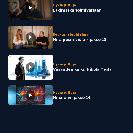
Hyviä juttuja
Lakimatka toimivaltaan
Keskusteluohjelma
Mitä positiivista – jakso 13
Hyviä juttuja
Viisauden kaiku Nikola Tesla
Hyviä juttuja
Minä olen jakso 14