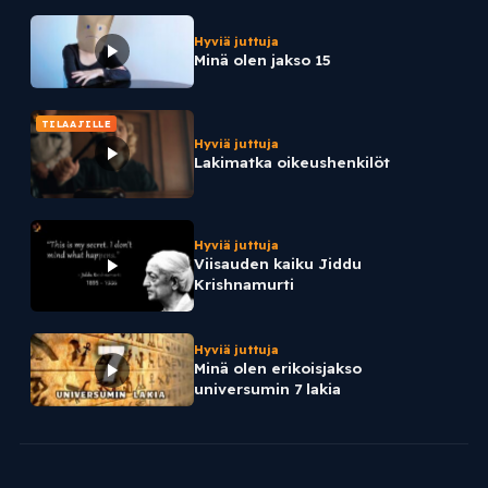
Hyviä juttuja
Minä olen jakso 15
TILAAJILLE
Hyviä juttuja
Lakimatka oikeushenkilöt
Hyviä juttuja
Viisauden kaiku Jiddu
Krishnamurti
Hyviä juttuja
Minä olen erikoisjakso
universumin 7 lakia