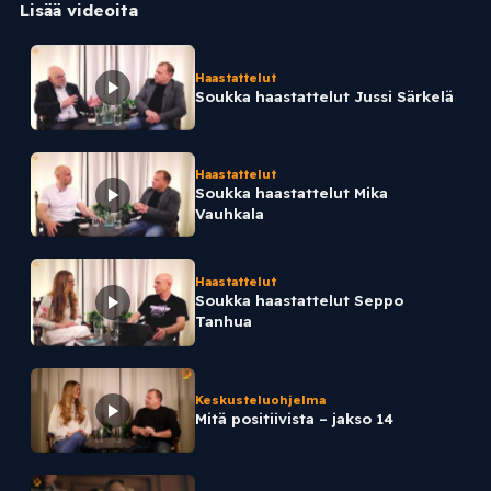
Lisää videoita
Haastattelut
Soukka haastattelut Jussi Särkelä
Haastattelut
Soukka haastattelut Mika
Vauhkala
Haastattelut
Soukka haastattelut Seppo
Tanhua
Keskusteluohjelma
Mitä positiivista – jakso 14