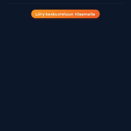
Liity keskusteluun tilaamalla