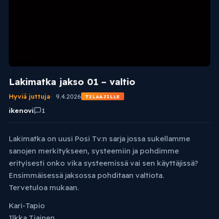
Lakimatka jakso 01 – valtio
Hyviä juttuja
9.4.2026
TILAAJILLE
ikenovi
1
Lakimatka on uusi Posi Tv:n sarja jossa sukellamme
sanojen merkitykseen, systeemiin ja pohdimme
erityisesti onko vika systeemissä vai sen käyttäjissä?
Ensimmäisessä jaksossa pohditaan valtiota.
Tervetuloa mukaan.
Kari-Tapio
Ilkka Tiainen