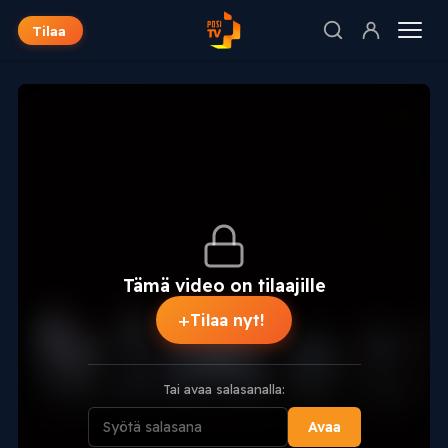
Tilaa
Tämä video on tilaajille
+
Tilaa nyt!
Tai avaa salasanalla:
Avaa