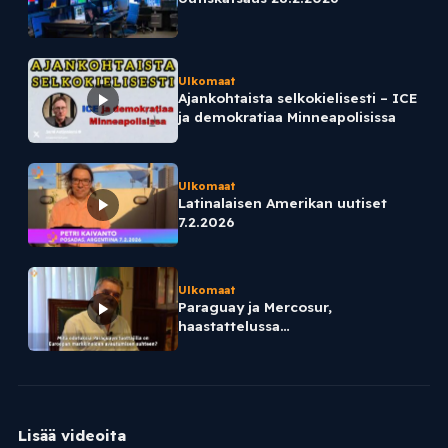
Ulkomaat
Ajankohtaista selkokielisesti – ICE
ja demokratiaa Minneapolisissa
Ulkomaat
Latinalaisen Amerikan uutiset
7.2.2026
Ulkomaat
Paraguay ja Mercosur,
haastattelussa
maatalousyhdistyksen
puheenjohtaja Daniel Prieton
Lisää videoita