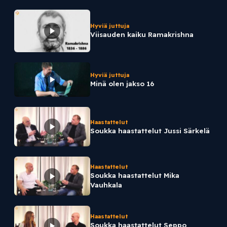
Hyviä juttuja
Viisauden kaiku Ramakrishna
Hyviä juttuja
Minä olen jakso 16
Haastattelut
Soukka haastattelut Jussi Särkelä
Haastattelut
Soukka haastattelut Mika
Vauhkala
Haastattelut
Soukka haastattelut Seppo