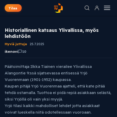
Tilaa
Historiallinen katsaus Ylivallissa, myös
lehdistöön
Hyviä juttuja
25.7.2025
ikenovi
10
Päätoimittaja Ilkka Tiainen vierailee Ylivallissa
Alangontie 9:ssä sijatsevassa entisessä Yrjö
Vuorenmaan (1901-1952) kaupassa.
Kaupan pitäjä Yrjö Vuorenmaa ajatteli, että kate pitää
tehdä ostamalla. Tuottoa ei pidä repiä asiakkaan selästä,
siksi Yrjöllä oli vain yksi myyjä.
Yrjö tilasi kaikki mahdolliset lehdet jotta asiakkaat
voivat lueskella niitä odotellessaan vuoroaan.