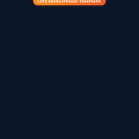
Liity keskusteluun tilaamalla