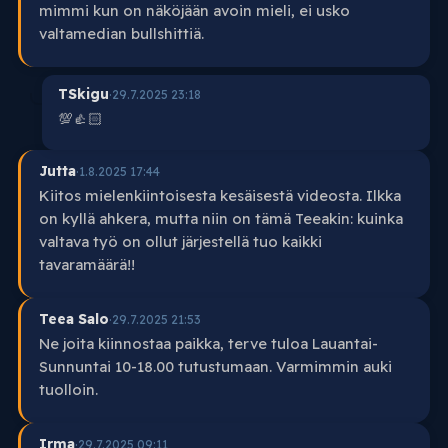
mimmi kun on näköjään avoin mieli, ei usko
valtamedian bullshittiä.
TSkigu
·
29.7.2025 23:18
💯👍🏻
Jutta
·
1.8.2025 17:44
Kiitos mielenkiintoisesta kesäisestä videosta. Ilkka
on kyllä ahkera, mutta niin on tämä Teeakin: kuinka
valtava työ on ollut järjestellä tuo kaikki
tavaramäärä!!
Teea Salo
·
29.7.2025 21:53
Ne joita kiinnostaa paikka, terve tuloa Lauantai-
Sunnuntai 10-18.00 tutustumaan. Varmimmin auki
tuolloin.
Irma
·
29.7.2025 09:11