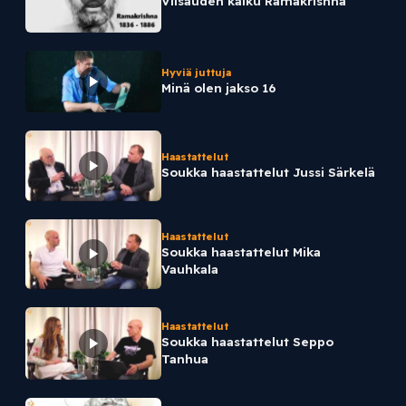
Viisauden kaiku Ramakrishna
Hyviä juttuja
Minä olen jakso 16
Haastattelut
Soukka haastattelut Jussi Särkelä
Haastattelut
Soukka haastattelut Mika
Vauhkala
Haastattelut
Soukka haastattelut Seppo
Tanhua