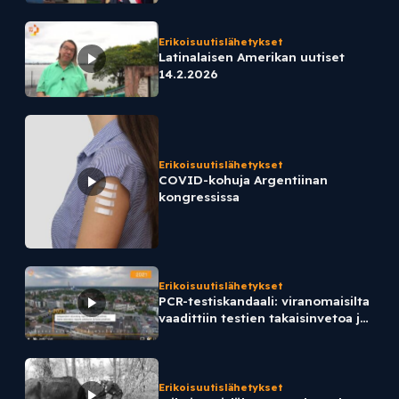
Erikoisuutislähetykset
Latinalaisen Amerikan uutiset
14.2.2026
Erikoisuutislähetykset
COVID-kohuja Argentiinan
kongressissa
Erikoisuutislähetykset
PCR-testiskandaali: viranomaisilta
vaadittiin testien takaisinvetoa jo
vuonna 2021.
Erikoisuutislähetykset