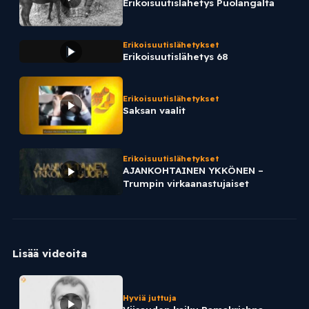
Erikoisuutislähetys Puolangalta
Erikoisuutislähetykset
Erikoisuutislähetys 68
Erikoisuutislähetykset
Saksan vaalit
Erikoisuutislähetykset
AJANKOHTAINEN YKKÖNEN –
Trumpin virkaanastujaiset
Lisää videoita
Hyviä juttuja