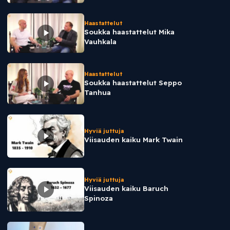
Haastattelut
Soukka haastattelut Mika
Vauhkala
Haastattelut
Soukka haastattelut Seppo
Tanhua
Hyviä juttuja
Viisauden kaiku Mark Twain
Hyviä juttuja
Viisauden kaiku Baruch
Spinoza