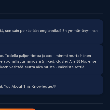
stä, sen sain pelkästään englanniksi? En ymmärtänyt ihsn
ne. Todella paljon tietoa ja cooli mimmi mutta hänen
ersoonallisuushäiriöstä (mixed; cluster A ja B) No, ei se
aan vesittää. Mutta aika musta - valkoista settiä.
ank You About This Knowledge.💜