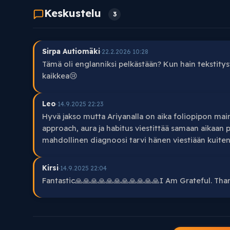
Keskustelu
3
Sirpa Autiomäki
·
22.2.2026 10:28
Tämä oli englanniksi pelkästään? Kun hain tekstity
kaikkea😢
Leo
·
14.9.2025 22:23
Hyvä jakso mutta Ariyanalla on aika foliopipon mai
approach, aura ja habitus viestittää samaan aikaan p
mahdollinen diagnoosi tarvi hänen viestiään kuitenk
Kirsi
·
14.9.2025 22:04
Fantastic🙏🙏🙏🙏🙏🙏🙏🙏🙏🙏🙏I Am Grateful. Th