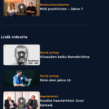
TILAAJILLE
Keskusteluohjelma
Mitä positiivista – Jakso 7
Lisää videoita
Hyviä juttuja
Viisauden kaiku Ramakrishna
Hyviä juttuja
Minä olen jakso 16
Haastattelut
Soukka haastattelut Jussi
Särkelä