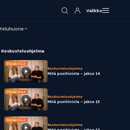
Valikko
teluhuone
Keskusteluohjelma
TILAAJILLE
Keskusteluohjelma
Mitä positiivista – jakso 14
TILAAJILLE
Keskusteluohjelma
Mitä positiivista – jakso 13
TILAAJILLE
Keskusteluohjelma
Mitä positiivista – jakso 12