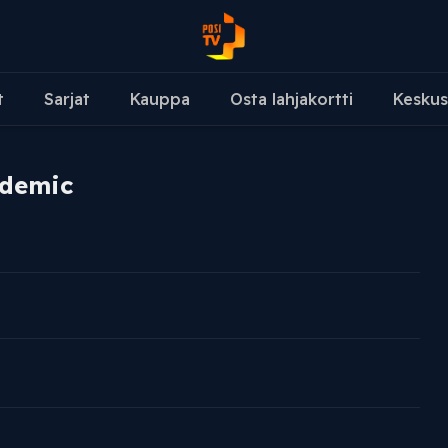
t
Sarjat
Kauppa
Osta lahjakortti
Keskus
ndemic