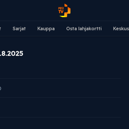
t
Sarjat
Kauppa
Osta lahjakortti
Keskus
.8.2025
)