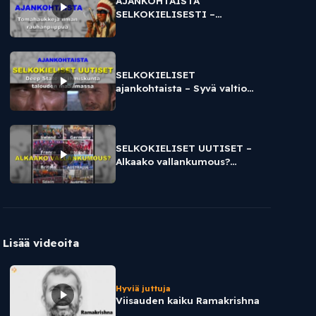
AJANKOHTAISTA
SELKOKIELISESTI –
Tomahaukkeja ilman
rauhanpiippua
SELKOKIELISET
ajankohtaista – Syvä valtio
vastaan ihmiskunta talouden
maailmassa
SELKOKIELISET UUTISET –
Alkaako vallankumous?
Useissa länsimaissa kansa on
kadulla.
Lisää videoita
Hyviä juttuja
Viisauden kaiku Ramakrishna