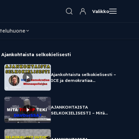
Valikko
teluhuone
Ajankohtaista selkokielisesti
Ajankohtaista selkokielisesti –
ICE ja demokratiaa
Minneapolisissa
AJANKOHTAISTA
SELKOKIELISESTI – Mitä
Trump teki Davosissa