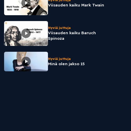
Hyviä juttuja
Viisauden kaiku Mark Twain
Hyviä juttuja
Viisauden kaiku Baruch
Spinoza
Hyviä juttuja
Minä olen jakso 15