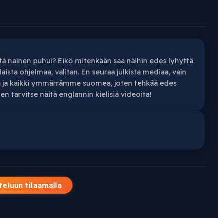
ä nainen puhui? Eikö mitenkään saa näihin edes lyhyttä
laista ohjelmaa, valitan. En seuraa julkista mediaa, vain
ia ja kaikki ymmärrämme suomea, joten tehkää edes
 tarvitse näitä englannin kielisiä videoita!
teluun tilaamalla