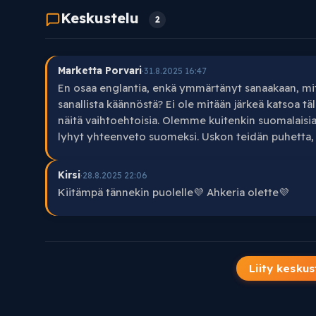
Keskustelu
2
Marketta Porvari
·
31.8.2025 16:47
En osaa englantia, enkä ymmärtänyt sanaakaan, mit
sanallista käännöstä? Ei ole mitään järkeä katsoa täl
näitä vaihtoehtoisia. Olemme kuitenkin suomalais
lyhyt yhteenveto suomeksi. Uskon teidän puhetta, en
Kirsi
·
28.8.2025 22:06
Kiitämpä tännekin puolelle💜 Ahkeria olette💜
Liity keskus