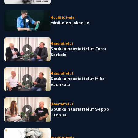
Hyviä juttuja
Minä olen jakso 16
Haastattelut
Soukka haastattelut Jussi
Särkelä
Haastattelut
Soukka haastattelut Mika
Vauhkala
Haastattelut
Soukka haastattelut Seppo
Tanhua