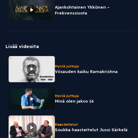
Ajankohtainen Ykkönen –
Frekvenssisota
Lisää videoita
Hyviä juttuja
Viisauden kaiku Ramakrishna
Hyviä juttuja
Minä olen jakso 16
Haastattelut
Soukka haastattelut Jussi Särkelä