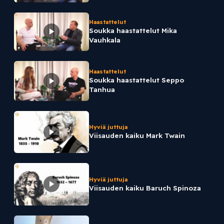
Haastattelut
Soukka haastattelut Mika
Vauhkala
Haastattelut
Soukka haastattelut Seppo
Tanhua
Hyviä juttuja
Viisauden kaiku Mark Twain
Hyviä juttuja
Viisauden kaiku Baruch Spinoza