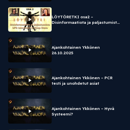
LÖYTÖRETKI osa2 –
Disinformaatiota ja paljastumista
/ UFO teknologia ja Deep State
Ajankohtainen Ykkönen
26.10.2025
Ajankohtainen Ykkönen – PCR
testi ja unohdetut asiat
Ajankohtainen Ykkönen – Hyvä
Systeemi?