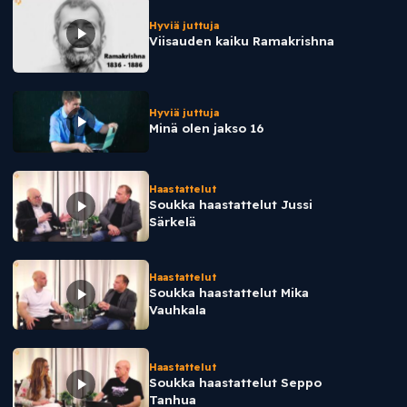
Hyviä juttuja
Viisauden kaiku Ramakrishna
Hyviä juttuja
Minä olen jakso 16
Haastattelut
Soukka haastattelut Jussi
Särkelä
Haastattelut
Soukka haastattelut Mika
Vauhkala
Haastattelut
Soukka haastattelut Seppo
Tanhua