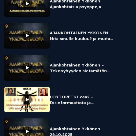
Ajankohtainen Ykkönen
Ajankohtaisia psyoppeja
AJANKOHTAINEN YKKÖNEN
Mitä sinulle kuuluu? ja muita
eksistentiaalisia riskejä
Ajankohtainen Ykkönen –
Tekopyhyyden sietämätön
keveys
LÖYTÖRETKI osa2 –
Disinformaatiota ja
paljastumista / UFO
teknologia ja Deep State
Ajankohtainen Ykkönen
26.10.2025