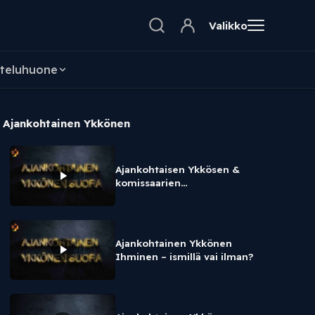
Valikko
teluhuone
Ajankohtainen Ykkönen
Ajankohtaisen Ykkösen &
komissaarien
pikkujoululähetys
Ajankohtainen Ykkönen
Ihminen – ismillä vai ilman?