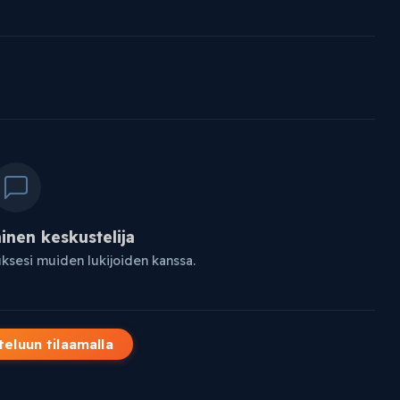
nen keskustelija
uksesi muiden lukijoiden kanssa.
teluun tilaamalla