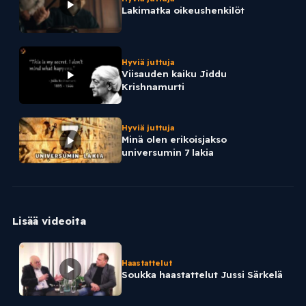
Lakimatka oikeushenkilöt
Hyviä juttuja
Viisauden kaiku Jiddu
Krishnamurti
Hyviä juttuja
Minä olen erikoisjakso
universumin 7 lakia
Lisää videoita
Haastattelut
Soukka haastattelut Jussi Särkelä