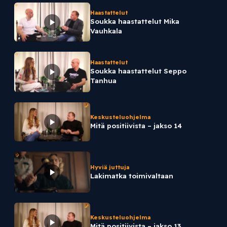
Haastattelut
Soukka haastattelut Mika
Vauhkala
Haastattelut
Soukka haastattelut Seppo
Tanhua
Keskusteluohjelma
Mitä positiivista – jakso 14
Hyviä juttuja
Lakimatka toimivaltaan
Keskusteluohjelma
Mitä positiivista – jakso 13