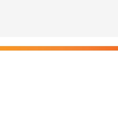
Liity Posi TV:n tilaajiin
Rajaton pääsy tilaajien sisältöihin. Tuet kotimaista
riippumatonta journalismia.
Tilaa — alkaen 8,25 €/kk
Riippumatonta journalismia vuodesta 2019. Uutisia,
videoita, dokumentteja ja elokuvia.