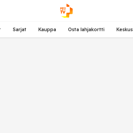
t
Sarjat
Kauppa
Osta lahjakortti
Keskus