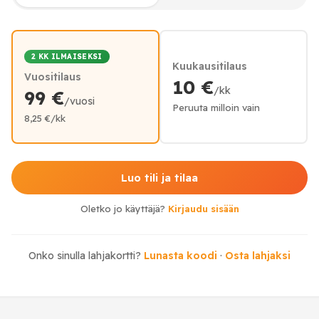
2 KK ILMAISEKSI
Kuukausitilaus
Vuositilaus
10 €
/kk
99 €
/vuosi
Peruuta milloin vain
8,25 €/kk
Luo tili ja tilaa
Oletko jo käyttäjä?
Kirjaudu sisään
Onko sinulla lahjakortti?
Lunasta koodi
·
Osta lahjaksi