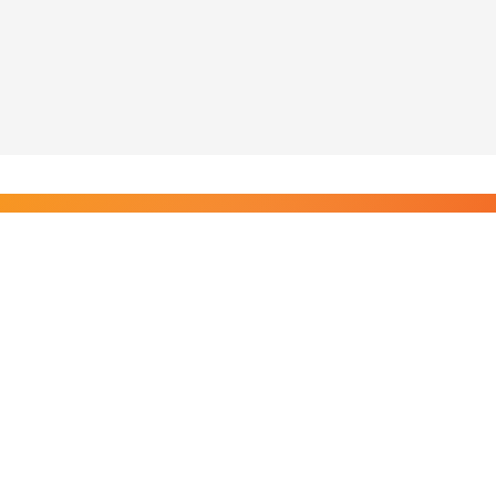
Liity Posi TV:n tilaajiin
Rajaton pääsy tilaajien sisältöihin. Tuet kotimaista
riippumatonta journalismia.
Tilaa — alkaen 8,25 €/kk
Riippumatonta journalismia vuodesta 2019. Uutisia,
videoita, dokumentteja ja elokuvia.