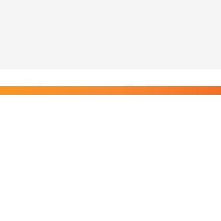
Liity Posi TV:n tilaajiin
Rajaton pääsy tilaajien sisältöihin. Tuet kotimaista
riippumatonta journalismia.
Tilaa — alkaen 8,25 €/kk
Riippumatonta journalismia vuodesta 2019. Uutisia,
videoita, dokumentteja ja elokuvia.