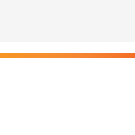
Liity Posi TV:n tilaajiin
Rajaton pääsy tilaajien sisältöihin. Tuet kotimaista
riippumatonta journalismia.
Tilaa — alkaen 8,25 €/kk
Riippumatonta journalismia vuodesta 2019. Uutisia,
videoita, dokumentteja ja elokuvia.