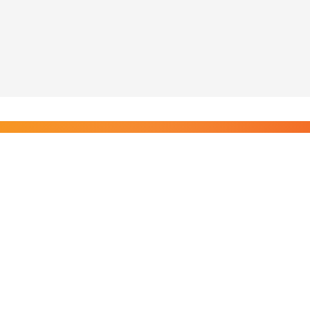
Liity Posi TV:n tilaajiin
Rajaton pääsy tilaajien sisältöihin. Tuet kotimaista
riippumatonta journalismia.
Tilaa — alkaen 8,25 €/kk
Riippumatonta journalismia vuodesta 2019. Uutisia,
videoita, dokumentteja ja elokuvia.