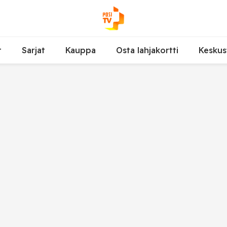
t
Sarjat
Kauppa
Osta lahjakortti
Keskus