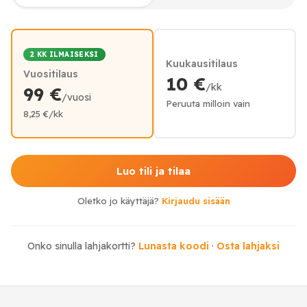
2 KK ILMAISEKSI
Kuukausitilaus
Vuositilaus
10 €
/kk
99 €
/vuosi
Peruuta milloin vain
8,25 €/kk
Luo tili ja tilaa
Oletko jo käyttäjä?
Kirjaudu sisään
Onko sinulla lahjakortti?
Lunasta koodi
·
Osta lahjaksi