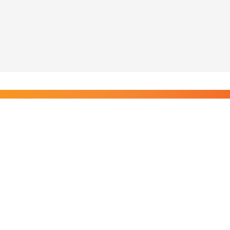
Liity Posi TV:n tilaajiin
Rajaton pääsy tilaajien sisältöihin. Tuet kotimaista
riippumatonta journalismia.
Tilaa — alkaen 8,25 €/kk
Riippumatonta journalismia vuodesta 2019. Uutisia,
videoita, dokumentteja ja elokuvia.