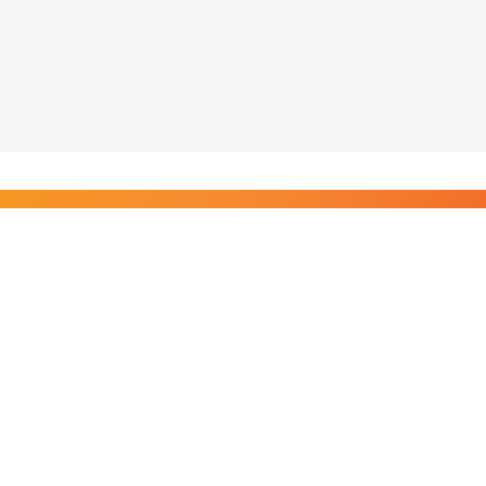
Liity Posi TV:n tilaajiin
Rajaton pääsy tilaajien sisältöihin. Tuet kotimaista
riippumatonta journalismia.
Tilaa — alkaen 8,25 €/kk
Riippumatonta journalismia vuodesta 2019. Uutisia,
videoita, dokumentteja ja elokuvia.