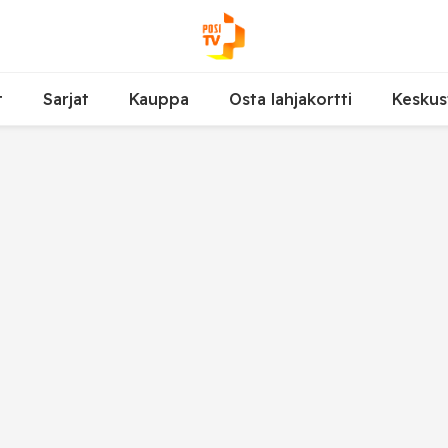
t
Sarjat
Kauppa
Osta lahjakortti
Keskus