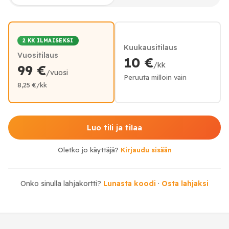
2 KK ILMAISEKSI
Kuukausitilaus
Vuositilaus
10 €
/kk
99 €
/vuosi
Peruuta milloin vain
8,25 €/kk
Luo tili ja tilaa
Oletko jo käyttäjä?
Kirjaudu sisään
Onko sinulla lahjakortti?
Lunasta koodi
·
Osta lahjaksi