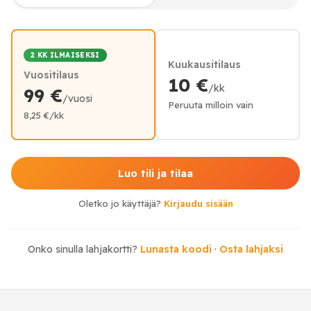
2 KK ILMAISEKSI
Kuukausitilaus
Vuositilaus
10 €
/kk
99 €
/vuosi
Peruuta milloin vain
8,25 €/kk
Luo tili ja tilaa
Oletko jo käyttäjä?
Kirjaudu sisään
Onko sinulla lahjakortti?
Lunasta koodi
·
Osta lahjaksi