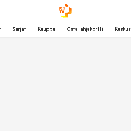
t
Sarjat
Kauppa
Osta lahjakortti
Keskus