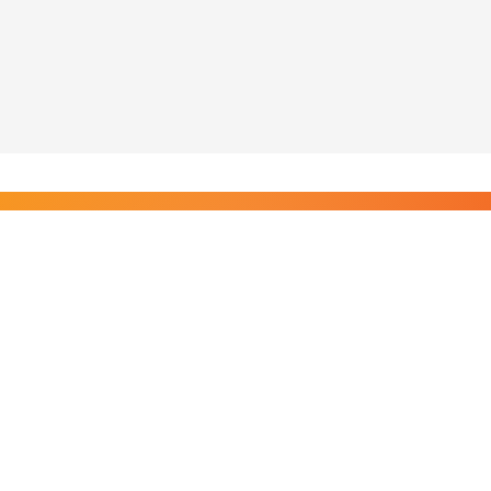
Liity Posi TV:n tilaajiin
Rajaton pääsy tilaajien sisältöihin. Tuet kotimaista
riippumatonta journalismia.
Tilaa — alkaen 8,25 €/kk
Riippumatonta journalismia vuodesta 2019. Uutisia,
videoita, dokumentteja ja elokuvia.