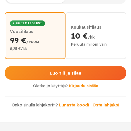
2 KK ILMAISEKSI
Kuukausitilaus
Vuositilaus
10 €
/kk
99 €
/vuosi
Peruuta milloin vain
8,25 €/kk
Luo tili ja tilaa
Oletko jo käyttäjä?
Kirjaudu sisään
Onko sinulla lahjakortti?
Lunasta koodi
·
Osta lahjaksi