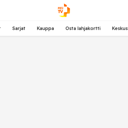
t
Sarjat
Kauppa
Osta lahjakortti
Keskus