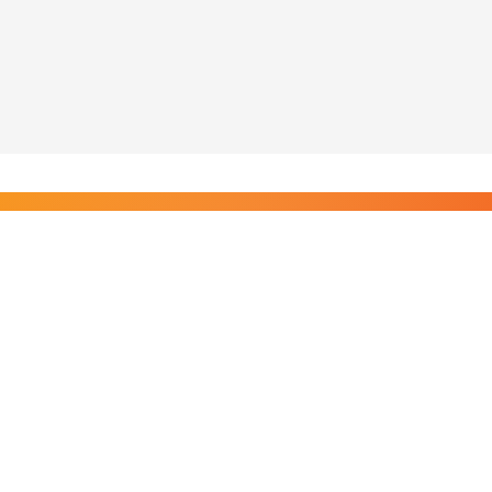
Liity Posi TV:n tilaajiin
Rajaton pääsy tilaajien sisältöihin. Tuet kotimaista
riippumatonta journalismia.
Tilaa — alkaen 8,25 €/kk
Riippumatonta journalismia vuodesta 2019. Uutisia,
videoita, dokumentteja ja elokuvia.