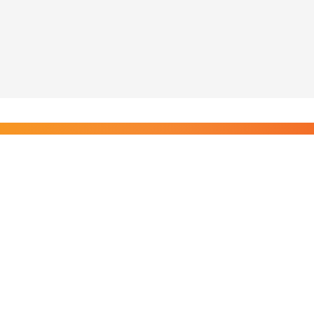
Liity Posi TV:n tilaajiin
Rajaton pääsy tilaajien sisältöihin. Tuet kotimaista
riippumatonta journalismia.
Tilaa — alkaen 8,25 €/kk
Riippumatonta journalismia vuodesta 2019. Uutisia,
videoita, dokumentteja ja elokuvia.