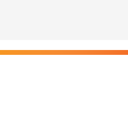
Liity Posi TV:n tilaajiin
Rajaton pääsy tilaajien sisältöihin. Tuet kotimaista
riippumatonta journalismia.
Tilaa — alkaen 8,25 €/kk
Riippumatonta journalismia vuodesta 2019. Uutisia,
videoita, dokumentteja ja elokuvia.