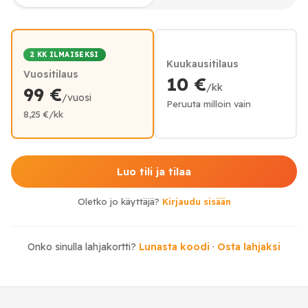
2 KK ILMAISEKSI
Kuukausitilaus
Vuositilaus
10 €
/kk
99 €
/vuosi
Peruuta milloin vain
8,25 €/kk
Luo tili ja tilaa
Oletko jo käyttäjä?
Kirjaudu sisään
Onko sinulla lahjakortti?
Lunasta koodi
·
Osta lahjaksi