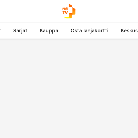
t
Sarjat
Kauppa
Osta lahjakortti
Keskus