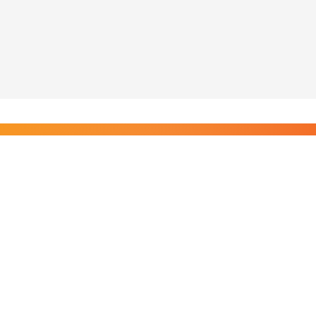
Liity Posi TV:n tilaajiin
Rajaton pääsy tilaajien sisältöihin. Tuet kotimaista
riippumatonta journalismia.
Tilaa — alkaen 8,25 €/kk
Riippumatonta journalismia vuodesta 2019. Uutisia,
videoita, dokumentteja ja elokuvia.