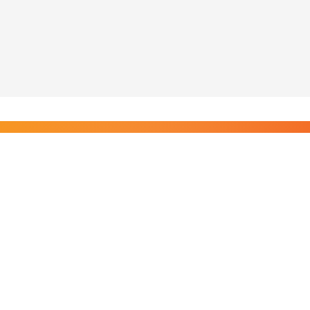
Liity Posi TV:n tilaajiin
Rajaton pääsy tilaajien sisältöihin. Tuet kotimaista
riippumatonta journalismia.
Tilaa — alkaen 8,25 €/kk
Riippumatonta journalismia vuodesta 2019. Uutisia,
videoita, dokumentteja ja elokuvia.