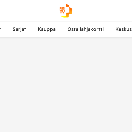
t
Sarjat
Kauppa
Osta lahjakortti
Keskus