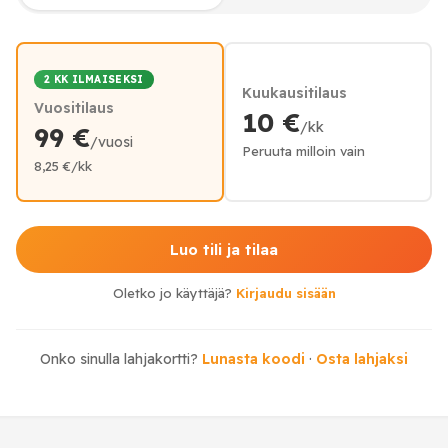
2 KK ILMAISEKSI
Kuukausitilaus
Vuositilaus
10 €
/kk
99 €
/vuosi
Peruuta milloin vain
8,25 €/kk
Luo tili ja tilaa
Oletko jo käyttäjä?
Kirjaudu sisään
Onko sinulla lahjakortti?
Lunasta koodi
·
Osta lahjaksi