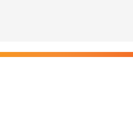
Liity Posi TV:n tilaajiin
Rajaton pääsy tilaajien sisältöihin. Tuet kotimaista
riippumatonta journalismia.
Tilaa — alkaen 8,25 €/kk
Riippumatonta journalismia vuodesta 2019. Uutisia,
videoita, dokumentteja ja elokuvia.