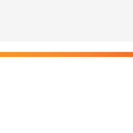
Liity Posi TV:n tilaajiin
Rajaton pääsy tilaajien sisältöihin. Tuet kotimaista
riippumatonta journalismia.
Tilaa — alkaen 8,25 €/kk
Riippumatonta journalismia vuodesta 2019. Uutisia,
videoita, dokumentteja ja elokuvia.