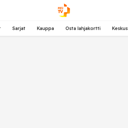
t
Sarjat
Kauppa
Osta lahjakortti
Keskus