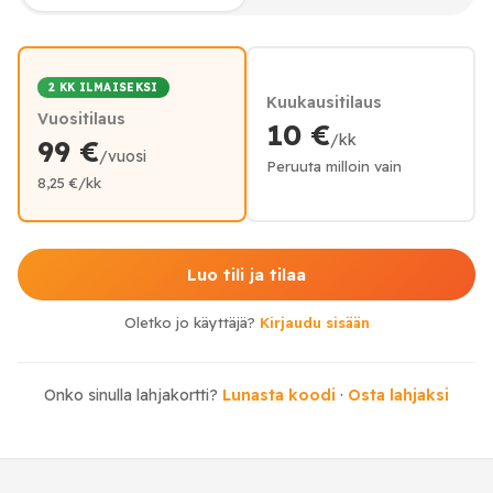
2 KK ILMAISEKSI
Kuukausitilaus
Vuositilaus
10 €
/kk
99 €
/vuosi
Peruuta milloin vain
8,25 €/kk
Luo tili ja tilaa
Oletko jo käyttäjä?
Kirjaudu sisään
Onko sinulla lahjakortti?
Lunasta koodi
·
Osta lahjaksi