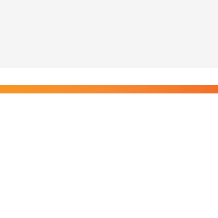
Liity Posi TV:n tilaajiin
Rajaton pääsy tilaajien sisältöihin. Tuet kotimaista
riippumatonta journalismia.
Tilaa — alkaen 8,25 €/kk
Riippumatonta journalismia vuodesta 2019. Uutisia,
videoita, dokumentteja ja elokuvia.