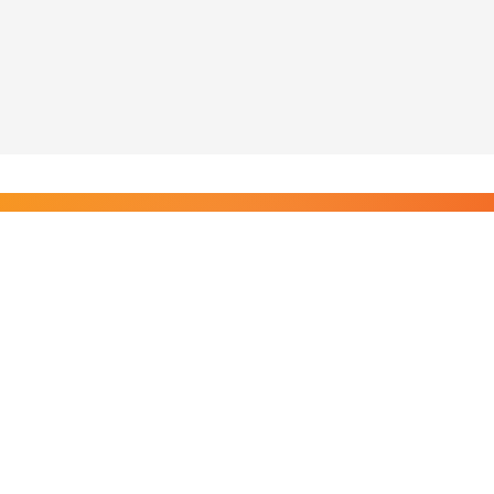
Liity Posi TV:n tilaajiin
Rajaton pääsy tilaajien sisältöihin. Tuet kotimaista
riippumatonta journalismia.
Tilaa — alkaen 8,25 €/kk
Riippumatonta journalismia vuodesta 2019. Uutisia,
videoita, dokumentteja ja elokuvia.