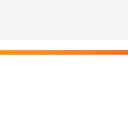
Liity Posi TV:n tilaajiin
Rajaton pääsy tilaajien sisältöihin. Tuet kotimaista
riippumatonta journalismia.
Tilaa — alkaen 8,25 €/kk
Riippumatonta journalismia vuodesta 2019. Uutisia,
videoita, dokumentteja ja elokuvia.