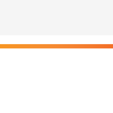
Liity Posi TV:n tilaajiin
Rajaton pääsy tilaajien sisältöihin. Tuet kotimaista
riippumatonta journalismia.
Tilaa — alkaen 8,25 €/kk
Riippumatonta journalismia vuodesta 2019. Uutisia,
videoita, dokumentteja ja elokuvia.