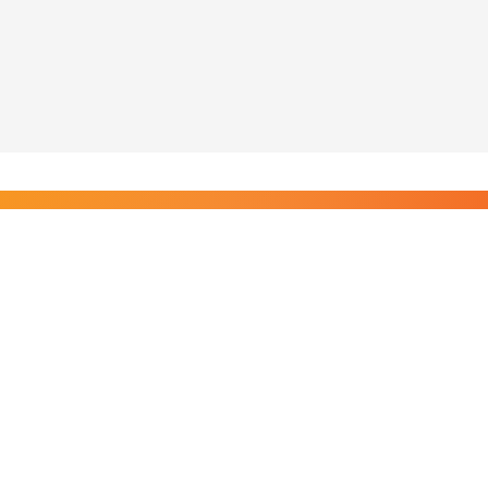
Liity Posi TV:n tilaajiin
Rajaton pääsy tilaajien sisältöihin. Tuet kotimaista
riippumatonta journalismia.
Tilaa — alkaen 8,25 €/kk
Riippumatonta journalismia vuodesta 2019. Uutisia,
videoita, dokumentteja ja elokuvia.