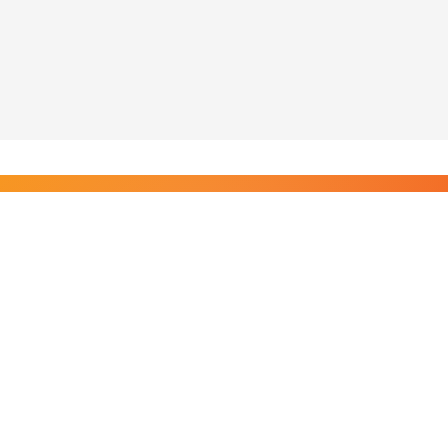
Liity Posi TV:n tilaajiin
Rajaton pääsy tilaajien sisältöihin. Tuet kotimaista
riippumatonta journalismia.
Tilaa — alkaen 8,25 €/kk
Riippumatonta journalismia vuodesta 2019. Uutisia,
videoita, dokumentteja ja elokuvia.