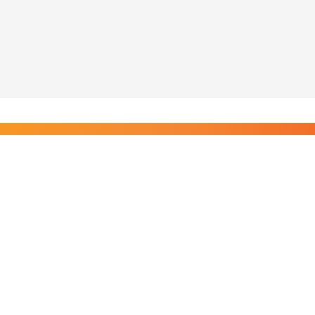
Liity Posi TV:n tilaajiin
Rajaton pääsy tilaajien sisältöihin. Tuet kotimaista
riippumatonta journalismia.
Tilaa — alkaen 8,25 €/kk
Riippumatonta journalismia vuodesta 2019. Uutisia,
videoita, dokumentteja ja elokuvia.