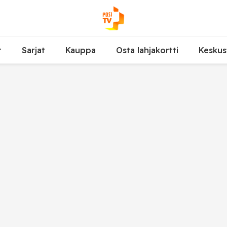
t
Sarjat
Kauppa
Osta lahjakortti
Keskus