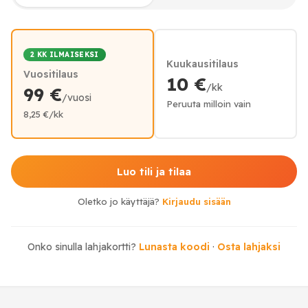
2 KK ILMAISEKSI
Kuukausitilaus
Vuositilaus
10 €
/kk
99 €
/vuosi
Peruuta milloin vain
8,25 €/kk
Luo tili ja tilaa
Oletko jo käyttäjä?
Kirjaudu sisään
Onko sinulla lahjakortti?
Lunasta koodi
·
Osta lahjaksi