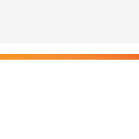
Liity Posi TV:n tilaajiin
Rajaton pääsy tilaajien sisältöihin. Tuet kotimaista
riippumatonta journalismia.
Tilaa — alkaen 8,25 €/kk
Riippumatonta journalismia vuodesta 2019. Uutisia,
videoita, dokumentteja ja elokuvia.