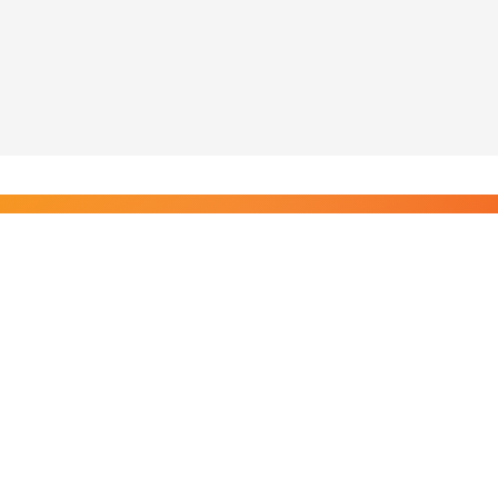
Liity Posi TV:n tilaajiin
Rajaton pääsy tilaajien sisältöihin. Tuet kotimaista
riippumatonta journalismia.
Tilaa — alkaen 8,25 €/kk
Riippumatonta journalismia vuodesta 2019. Uutisia,
videoita, dokumentteja ja elokuvia.