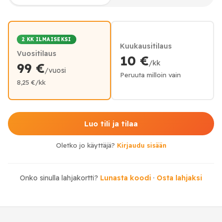
2 KK ILMAISEKSI
Kuukausitilaus
Vuositilaus
10 €
/kk
99 €
/vuosi
Peruuta milloin vain
8,25 €/kk
Luo tili ja tilaa
Oletko jo käyttäjä?
Kirjaudu sisään
Onko sinulla lahjakortti?
Lunasta koodi
·
Osta lahjaksi