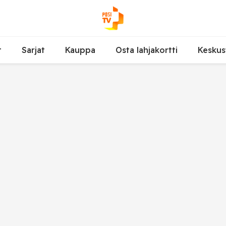
t
Sarjat
Kauppa
Osta lahjakortti
Keskus