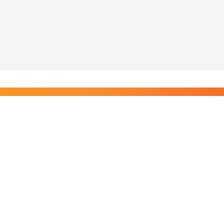
Liity Posi TV:n tilaajiin
Rajaton pääsy tilaajien sisältöihin. Tuet kotimaista
riippumatonta journalismia.
Tilaa — alkaen 8,25 €/kk
Riippumatonta journalismia vuodesta 2019. Uutisia,
videoita, dokumentteja ja elokuvia.