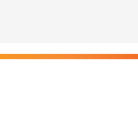
Liity Posi TV:n tilaajiin
Rajaton pääsy tilaajien sisältöihin. Tuet kotimaista
riippumatonta journalismia.
Tilaa — alkaen 8,25 €/kk
Riippumatonta journalismia vuodesta 2019. Uutisia,
videoita, dokumentteja ja elokuvia.