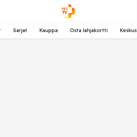
t
Sarjat
Kauppa
Osta lahjakortti
Keskus