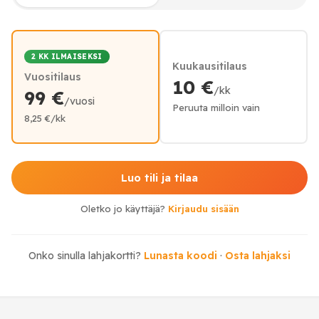
2 KK ILMAISEKSI
Kuukausitilaus
Vuositilaus
10 €
/kk
99 €
/vuosi
Peruuta milloin vain
8,25 €/kk
Luo tili ja tilaa
Oletko jo käyttäjä?
Kirjaudu sisään
Onko sinulla lahjakortti?
Lunasta koodi
·
Osta lahjaksi