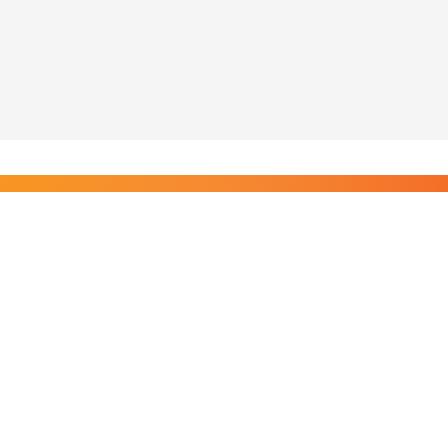
Liity Posi TV:n tilaajiin
Rajaton pääsy tilaajien sisältöihin. Tuet kotimaista
riippumatonta journalismia.
Tilaa — alkaen 8,25 €/kk
Riippumatonta journalismia vuodesta 2019. Uutisia,
videoita, dokumentteja ja elokuvia.