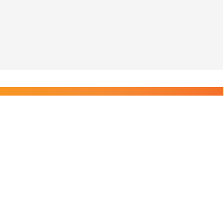
Liity Posi TV:n tilaajiin
Rajaton pääsy tilaajien sisältöihin. Tuet kotimaista
riippumatonta journalismia.
Tilaa — alkaen 8,25 €/kk
Riippumatonta journalismia vuodesta 2019. Uutisia,
videoita, dokumentteja ja elokuvia.